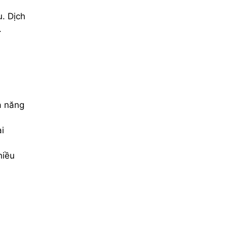
u. Dịch
.
ả năng
i
hiều