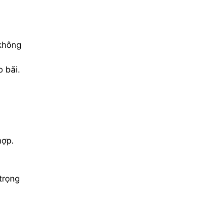
 không
o bãi.
hợp.
trọng