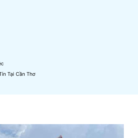
ệc
ín Tại Cần Thơ