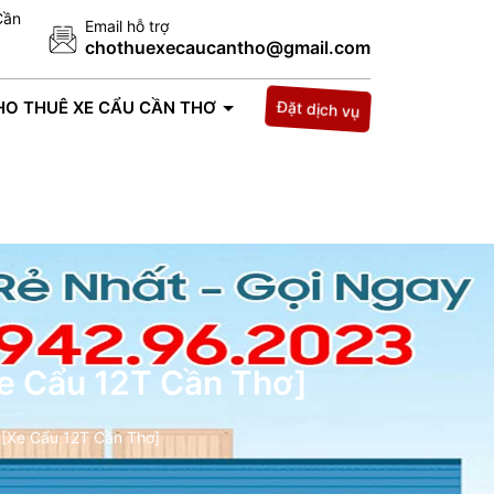
Cần
Email hỗ trợ
chothuexecaucantho@gmail.com
Đặt dịch vụ
HO THUÊ XE CẨU CẦN THƠ
TIN TỨC
LIÊN HỆ
Xe Cẩu 12T Cần Thơ]
 [Xe Cẩu 12T Cần Thơ]