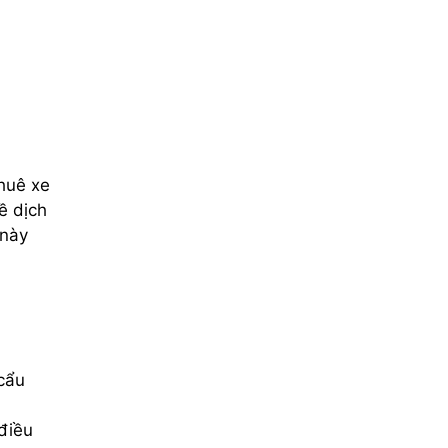
thuê xe
ề dịch
 này
 cẩu
điều