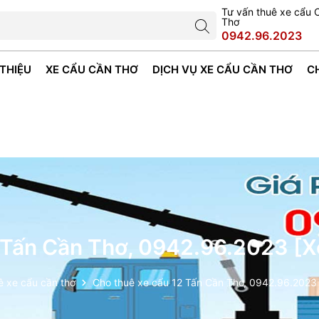
Tư vấn thuê xe cẩu 
Thơ
0942.96.2023
 THIỆU
XE CẨU CẦN THƠ
DỊCH VỤ XE CẨU CẦN THƠ
C
 Tấn Cần Thơ, 0942.96.2023 [
ê xe cẩu cần thơ
Cho thuê xe cẩu 12 Tấn Cần Thơ, 0942.96.2023