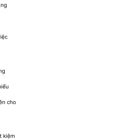
àng
iệc
ng
hiểu
bên cho
t kiệm