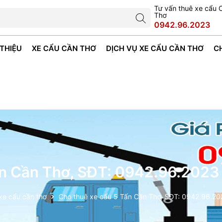
Tư vấn thuê xe cẩu 
Thơ
0942.96.2023
 THIỆU
XE CẨU CẦN THƠ
DỊCH VỤ XE CẨU CẦN THƠ
C
ấn Cần Thơ, SĐT: 0942.96.2023
xe cẩu cần thơ
Cho thuê xe cẩu 5 Tấn Cần Thơ, SĐT: 0942.96.20