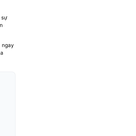
 sự
ơn
ệ ngay
ủa