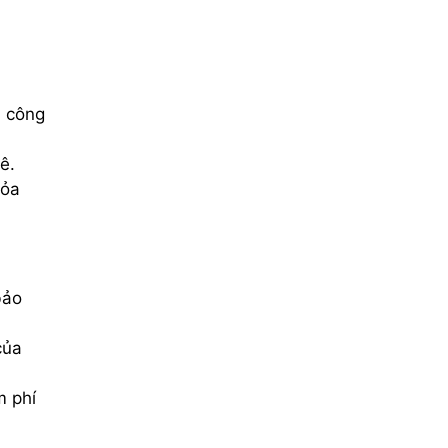
a công
ê.
hỏa
bảo
của
m phí