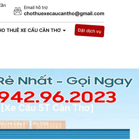
Cần
Email hỗ trợ
chothuexecaucantho@gmail.com
Đặt dịch vụ
HO THUÊ XE CẨU CẦN THƠ
TIN TỨC
LIÊN HỆ
 [Xe Cẩu 5T Cần Thơ]
23 [Xe Cẩu 5T Cần Thơ]