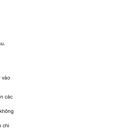
au.
ờ vào
ển các
 không
m chi