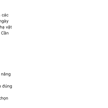
a các
 ngày
hạ vật
n Cần
h nâng
n đúng
 chọn