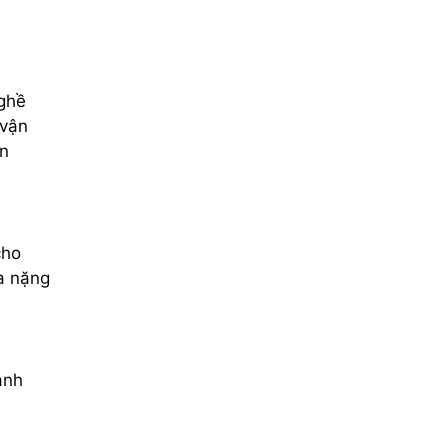
nghề
 vận
àn
cho
a nặng
anh