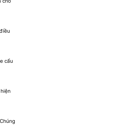
n cho
 điều
xe cẩu
 hiện
. Chúng