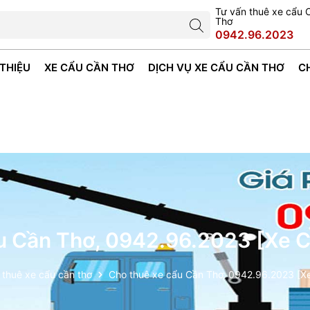
Tư vấn thuê xe cẩu 
Thơ
0942.96.2023
 THIỆU
XE CẨU CẦN THƠ
DỊCH VỤ XE CẨU CẦN THƠ
C
u Cần Thơ, 0942.96.2023 [Xe 
 thuê xe cẩu cần thơ
Cho thuê xe cẩu Cần Thơ, 0942.96.2023 [X