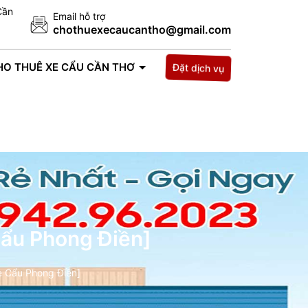
Cần
Email hỗ trợ
chothuexecaucantho@gmail.com
HO THUÊ XE CẨU CẦN THƠ
TIN TỨC
LIÊN HỆ
Đặt dịch vụ
Cẩu Phong Điền]
e Cẩu Phong Điền]