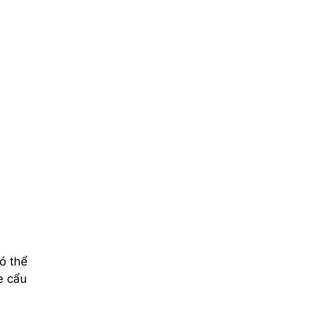
ó thể
e cẩu