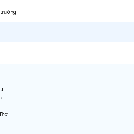
 trường
ẩu
h
 Thơ