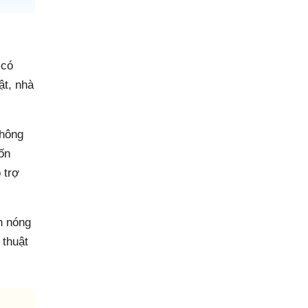
 có
ật, nhà
không
ốn
 trợ
n nóng
 thuật