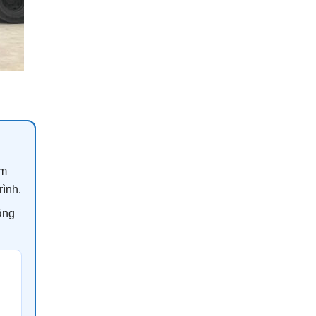
ụm
rình.
bằng