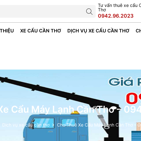
Tư vấn thuê xe cẩu 
Thơ
0942.96.2023
 THIỆU
XE CẨU CẦN THƠ
DỊCH VỤ XE CẨU CẦN THƠ
C
Xe Cẩu Máy Lạnh Cần Thơ – 09
Dịch vụ xe cẩu cần thơ
Cho Thuê Xe Cẩu Máy Lạnh Cần Thơ – 