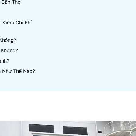
 Cần Thơ
 Kiệm Chi Phí
 Không?
 Không?
anh?
h Như Thế Nào?