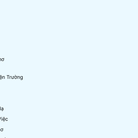
hơ
ện Trường
Hạ
Việc
hơ