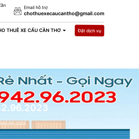
Cần
Email hỗ trợ
chothuexecaucantho@gmail.com
HO THUÊ XE CẨU CẦN THƠ
TIN TỨC
LIÊN HỆ
Đặt dịch vụ
42.96.2023
0942.96.2023