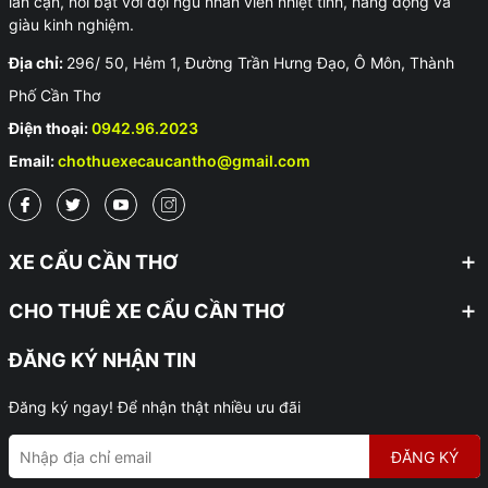
lân cận, nổi bật với đội ngũ nhân viên nhiệt tình, năng động và
giàu kinh nghiệm.
Địa chỉ:
296/ 50, Hẻm 1, Đường Trần Hưng Đạo, Ô Môn, Thành
Phố Cần Thơ
Điện thoại:
0942.96.2023
Email:
chothuexecaucantho@gmail.com
XE CẨU CẦN THƠ
CHO THUÊ XE CẨU CẦN THƠ
ĐĂNG KÝ NHẬN TIN
Đăng ký ngay! Để nhận thật nhiều ưu đãi
ĐĂNG KÝ